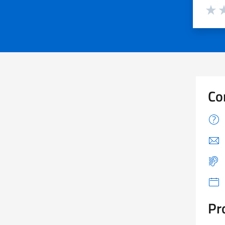
Valuta d
Valuta
Va
Co
Pr