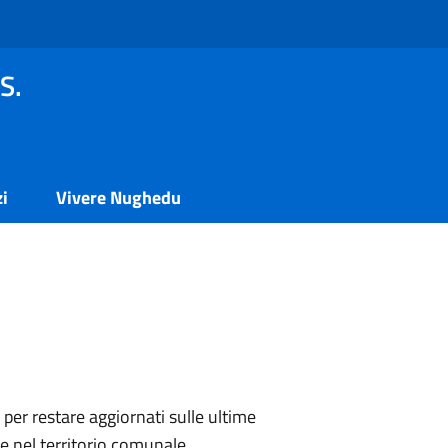
S.
zi
Vivere Nughedu
i per restare aggiornati sulle ultime
e nel territorio comunale.