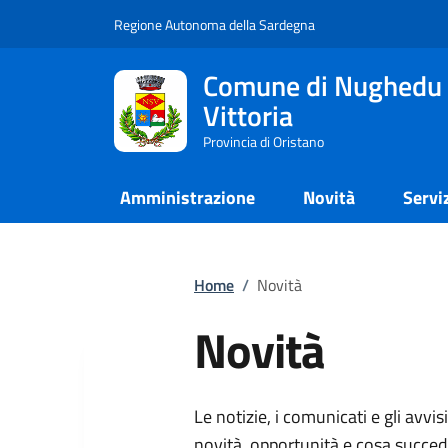
Regione Autonoma della Sardegna
Comune di Nughedu 
Vittoria
Provincia di Oristano
Amministrazione
Novità
Servi
Home
/
Novità
Novità
Le notizie, i comunicati e gli avvis
novità, opportunità e cosa succed